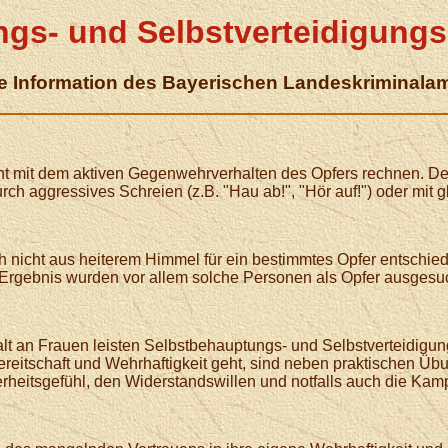
gs- und Selbstverteidigungs
e Information des Bayerischen Landeskriminala
ht mit dem aktiven Gegenwehrverhalten des Opfers rechnen. De
ch aggressives Schreien (z.B. "Hau ab!", "Hör auf!") oder mit 
ich nicht aus heiterem Himmel für ein bestimmtes Opfer entsc
rgebnis wurden vor allem solche Personen als Opfer ausgesuch
lt an Frauen leisten Selbstbehauptungs- und Selbstverteidigu
eitschaft und Wehrhaftigkeit geht, sind neben praktischen Üb
rheitsgefühl, den Widerstandswillen und notfalls auch die Kamp