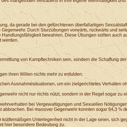
des mangelnden Vertrauens in ihre eigene Wehrhaftigkeit und d
ng, da gerade bei den gefürchtenen überfallartigen Sexualstaf
he Gegenwehr. Durch Sturzübungen vorwärts, rückwärts und seitw
hre Handlungsfähigkeit bewahren. Diese Übungen sollten auch a
t werden.
e Vermittlung von Kampftechniken sein, sondern die Schaffung de
gen ihren Willen nichts mehr zu erdulden.
chen Ausnahmesituationen, um ein zielgerichtetes Verhalten 
genwehr nicht nur nichts nützt, sondern in der Regel sogar zu
hrverhalten bei Vergewaltigungen und Sexuellen Nötigungen ze
t abbrachen. Bei massiver Gegenwehr konnten sogar 84,3 % d
 kräftemäßigen Unterlegenheit nicht in der Lage seien, sich 
mt hier besondere Bedeutung zu.