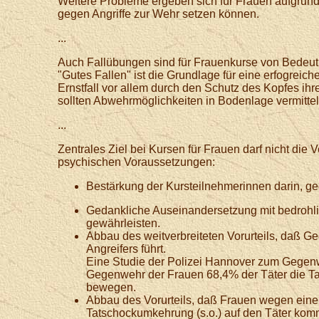
Weitere Probleme ergeben sich für Frauen aufgrund 
gegen Angriffe zur Wehr setzen können.
...
Auch Fallübungen sind für Frauenkurse von Bedeutu
"Gutes Fallen" ist die Grundlage für eine erfogreic
Ernstfall vor allem durch den Schutz des Kopfes i
sollten Abwehrmöglichkeiten in Bodenlage vermittel
...
Zentrales Ziel bei Kursen für Frauen darf nicht di
psychischen Voraussetzungen:
Bestärkung der Kursteilnehmerinnen darin, ge
Gedankliche Auseinandersetzung mit bedrohli
gewährleisten.
Abbau des weitverbreiteten Vorurteils, daß Ge
Angreifers führt.
Eine Studie der Polizei Hannover zum Gegenwe
Gegenwehr der Frauen 68,4% der Täter die Ta
bewegen.
Abbau des Vorurteils, daß Frauen wegen einer
Tatschockumkehrung (s.o.) auf den Täter kom